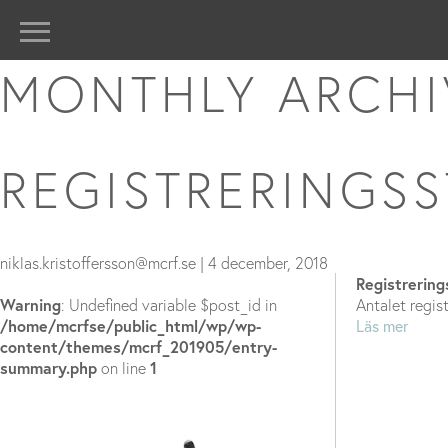
MONTHLY ARCHI
REGISTRERINGSS
niklas.kristoffersson@mcrf.se
|
4 december, 2018
Registrerin
Warning
: Undefined variable $post_id in
Antalet regis
/home/mcrfse/public_html/wp/wp-
Läs mer
content/themes/mcrf_201905/entry-
summary.php
on line
1