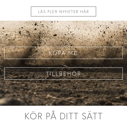
LÄS FLER NYHETER HÄR
KÖPA MC
TILLBEHÖR
KÖR PÅ DITT SÄTT