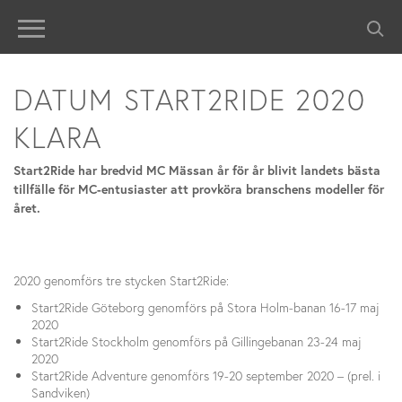
DATUM START2RIDE 2020
KLARA
Start2Ride har bredvid MC Mässan år för år blivit landets bästa
tillfälle för MC-entusiaster att provköra branschens modeller för
året.
2020 genomförs tre stycken Start2Ride:
Start2Ride Göteborg genomförs på Stora Holm-banan 16-17 maj
2020
Start2Ride Stockholm genomförs på Gillingebanan 23-24 maj
2020
Start2Ride Adventure genomförs 19-20 september 2020 – (prel. i
Sandviken)