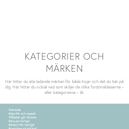
VARUMÄRKEN
KATEGORIER OCH
MÄRKEN
Här hittar du alla ledande märken för både hojar och det du bär på
dig. Här hittar du också vad som skiljer de olika fordonsklasserna –
eller kategorierna – åt.
Startsida
Köpa Mc och moped
Tillbehör gör föraren
Köra på två hjul
Körkort för två hjul
Branschen på två hjul