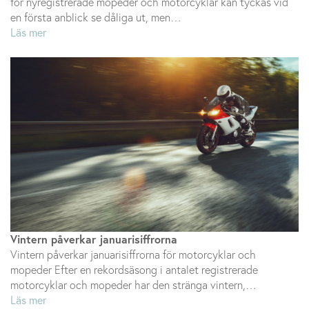
för nyregistrerade mopeder och motorcyklar kan tyckas vid
en första anblick se dåliga ut, men…
Läs mer
Vintern påverkar januarisiffrorna
Vintern påverkar januarisiffrorna för motorcyklar och
mopeder Efter en rekordsäsong i antalet registrerade
motorcyklar och mopeder har den stränga vintern,…
Läs mer