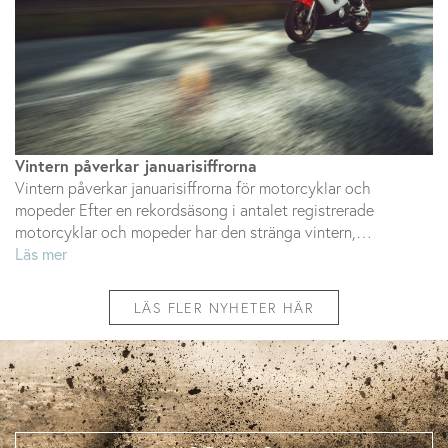
Vintern påverkar januarisiffrorna
Vintern påverkar januarisiffrorna för motorcyklar och
mopeder Efter en rekordsäsong i antalet registrerade
motorcyklar och mopeder har den stränga vintern,…
Läs mer
LÄS FLER NYHETER HÄR