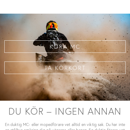
KÖRA MC
TA KÖRKORT
DU KÖR – INGEN ANNAN
En duktig MC- eller mopedförare vet alltid en viktig sak. Du har inte
en stålbur omkring dig på vägarna eller banan. En duktig förare vet