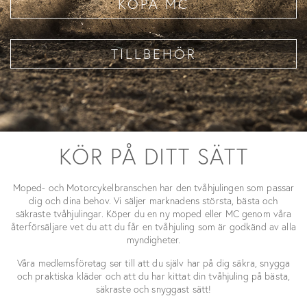
KÖPA MC
TILLBEHÖR
KÖR PÅ DITT SÄTT
Moped- och Motorcykelbranschen har den tvåhjulingen som passar
dig och dina behov. Vi säljer marknadens största, bästa och
säkraste tvåhjulingar. Köper du en ny moped eller MC genom våra
återförsäljare vet du att du får en tvåhjuling som är godkänd av alla
myndigheter.
Våra medlemsföretag ser till att du själv har på dig säkra, snygga
och praktiska kläder och att du har kittat din tvåhjuling på bästa,
säkraste och snyggast sätt!