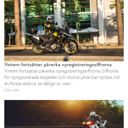
Vintern fortsätter påverka nyregistreringssiffrorna
Vintern fortsätter påverka nyregistreringssiffrorna Siffrorna
för nyregistrerade mopeder och motorcyklar kan tyckas vid
en första anblick se dåliga ut, men…
Läs mer