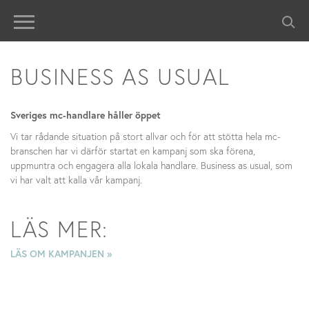
BUSINESS AS USUAL
Sveriges mc-handlare håller öppet
Vi tar rådande situation på stort allvar och för att stötta hela mc-
branschen har vi därför startat en kampanj som ska förena,
uppmuntra och engagera alla lokala handlare. Business as usual, som
vi har valt att kalla vår kampanj.
LÄS MER:
LÄS OM KAMPANJEN »